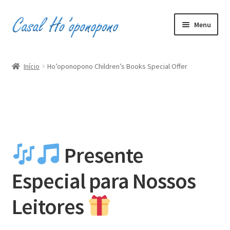
Pular
Pular
Menu
para
para
navegação
o
Inicio
conteúdo
Início
Ho’oponopono Children’s Books Special Offer
Minha conta
Carrinho
Finalizar compra
Presente
0
R$0,00
Especial para Nossos
Leitores