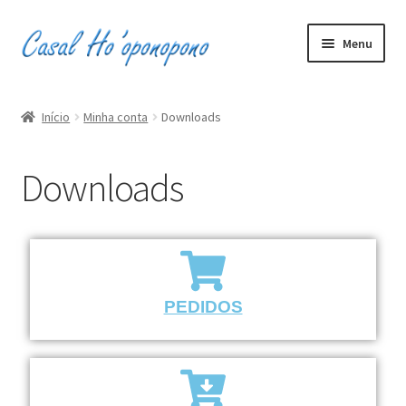
Menu
Inicio
Início
Minha conta
Downloads
Minha conta
Downloads
Carrinho
Finalizar compra
0
R$0,00
PEDIDOS