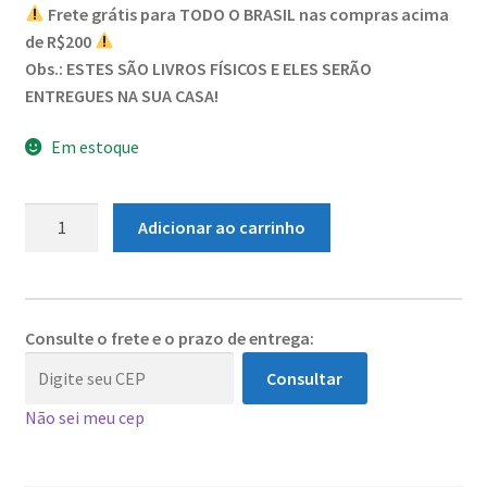
Frete grátis para TODO O BRASIL nas compras acima
de R$200
⠀⠀⠀⠀⠀⠀⠀⠀
Obs.: ESTES SÃO LIVROS FÍSICOS E ELES SERÃO
ENTREGUES NA SUA CASA!
Em estoque
Fadas
Adicionar ao carrinho
Mágicas
do
Ho’oponopono
quantidade
Consulte o frete e o prazo de entrega:
Consultar
Não sei meu cep