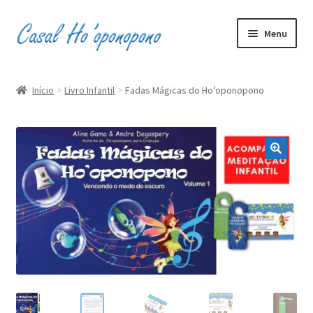
Pular
Pular
Menu
para
para
navegação
o
Inicio
conteúdo
Início
Livro Infantil
Fadas Mágicas do Ho’oponopono
Minha conta
Carrinho
Finalizar compra
0
R$0,00